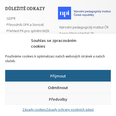
DŮLEŽITÉ ODKAZY
GDPR
Převodník ÚPK a živností
Národní pedagogický institut ČR
Přehled PK pro splnění MZK
Senovážné náměstí 25
110 00 Praha 1
Souhlas se zpracováním
cookies
Používáme cookies k optimalizaci našich webových stránek a našich
služeb.
Všechna práva vyhrazena | 2026
Přijmout
Odmítnout
Předvolby
Nahlá
chy
Zásady cookies
Zásady ochrany osobních údajů
Navrh