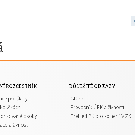
á
NÍ ROZCESTNÍK
DŮLEŽITÉ ODKAZY
ace pro školy
GDPR
zkouškách
Převodník ÚPK a živností
torizované osoby
Přehled PK pro splnění MZK
kace a živnosti