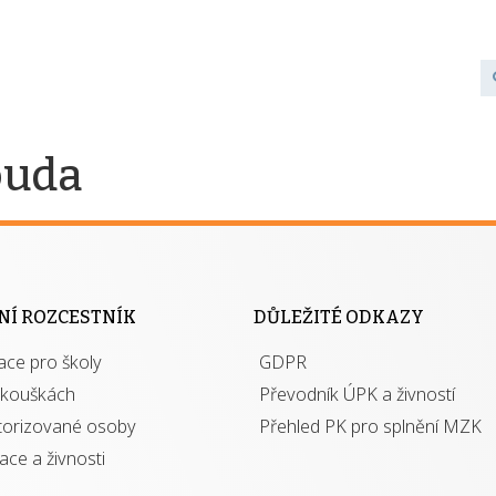
ouda
NÍ ROZCESTNÍK
DŮLEŽITÉ ODKAZY
ace pro školy
GDPR
zkouškách
Převodník ÚPK a živností
torizované osoby
Přehled PK pro splnění MZK
kace a živnosti