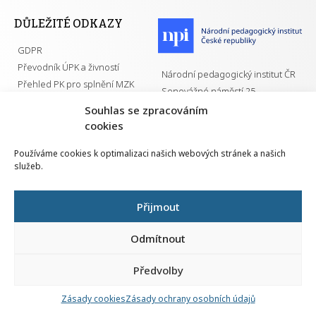
DŮLEŽITÉ ODKAZY
GDPR
Převodník ÚPK a živností
Národní pedagogický institut ČR
Přehled PK pro splnění MZK
Senovážné náměstí 25
110 00 Praha 1
Souhlas se zpracováním
cookies
Používáme cookies k optimalizaci našich webových stránek a našich
služeb.
Všechna práva vyhrazena | 2026
Přijmout
Odmítnout
Předvolby
Nahlá
chy
Zásady cookies
Zásady ochrany osobních údajů
Navrh