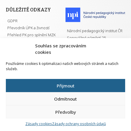
DŮLEŽITÉ ODKAZY
GDPR
Převodník ÚPK a živností
Národní pedagogický institut ČR
Přehled PK pro splnění MZK
Senovážné náměstí 25
110 00 Praha 1
Souhlas se zpracováním
cookies
Používáme cookies k optimalizaci našich webových stránek a našich
služeb.
Všechna práva vyhrazena | 2026
Přijmout
Odmítnout
Předvolby
Nahlá
chy
Zásady cookies
Zásady ochrany osobních údajů
Navrh