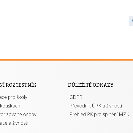
NÍ ROZCESTNÍK
DŮLEŽITÉ ODKAZY
ace pro školy
GDPR
zkouškách
Převodník ÚPK a živností
torizované osoby
Přehled PK pro splnění MZK
kace a živnosti