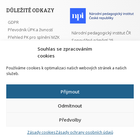
DŮLEŽITÉ ODKAZY
GDPR
Převodník ÚPK a živností
Národní pedagogický institut ČR
Přehled PK pro splnění MZK
Senovážné náměstí 25
110 00 Praha 1
Souhlas se zpracováním
cookies
Používáme cookies k optimalizaci našich webových stránek a našich
služeb.
Všechna práva vyhrazena | 2026
Přijmout
Odmítnout
Předvolby
Nahlá
chy
Zásady cookies
Zásady ochrany osobních údajů
Navrh