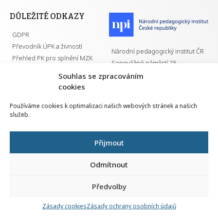
DŮLEŽITÉ ODKAZY
GDPR
Převodník ÚPK a živností
Národní pedagogický institut ČR
Přehled PK pro splnění MZK
Senovážné náměstí 25
110 00 Praha 1
Souhlas se zpracováním
cookies
Používáme cookies k optimalizaci našich webových stránek a našich
služeb.
Všechna práva vyhrazena | 2026
Přijmout
Odmítnout
Předvolby
Nahlá
chy
Zásady cookies
Zásady ochrany osobních údajů
Navrh