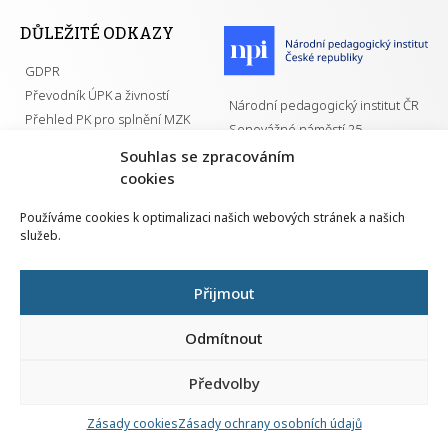
DŮLEŽITÉ ODKAZY
GDPR
Převodník ÚPK a živností
Národní pedagogický institut ČR
Přehled PK pro splnění MZK
Senovážné náměstí 25
110 00 Praha 1
Souhlas se zpracováním
cookies
Používáme cookies k optimalizaci našich webových stránek a našich
služeb.
Všechna práva vyhrazena | 2026
Přijmout
Odmítnout
Předvolby
Nahlá
chy
Zásady cookies
Zásady ochrany osobních údajů
Navrh