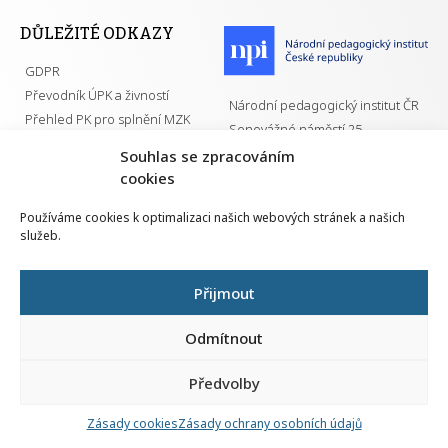
DŮLEŽITÉ ODKAZY
GDPR
Převodník ÚPK a živností
Národní pedagogický institut ČR
Přehled PK pro splnění MZK
Senovážné náměstí 25
110 00 Praha 1
Souhlas se zpracováním
cookies
Používáme cookies k optimalizaci našich webových stránek a našich
služeb.
Všechna práva vyhrazena | 2026
Přijmout
Odmítnout
Předvolby
Nahlá
chy
Zásady cookies
Zásady ochrany osobních údajů
Navrh