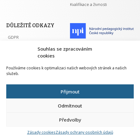
Kvalifikace a živnosti
DŮLEŽITÉ ODKAZY
GDPR
Převodník ÚPK a živností
Národní pedagogický institut ČR
Souhlas se zpracováním
Přehled PK pro splnění MZK
cookies
Senovážné náměstí 25
110 00 Praha 1
Používáme cookies k optimalizaci našich webových stránek a našich
služeb.
Přijmout
Všechna práva vyhrazena | 2026
Odmítnout
Předvolby
Nahlá
chy
Zásady cookies
Zásady ochrany osobních údajů
Navrh