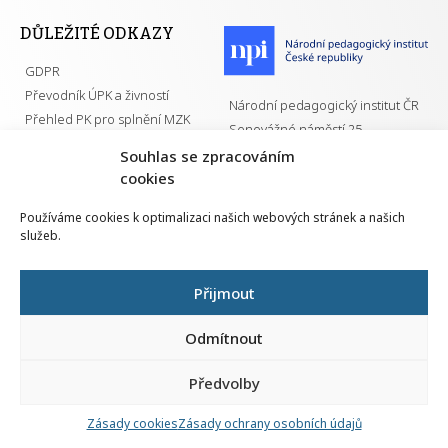
DŮLEŽITÉ ODKAZY
GDPR
Převodník ÚPK a živností
Národní pedagogický institut ČR
Přehled PK pro splnění MZK
Senovážné náměstí 25
110 00 Praha 1
Souhlas se zpracováním
cookies
Používáme cookies k optimalizaci našich webových stránek a našich
služeb.
Všechna práva vyhrazena | 2026
Přijmout
Odmítnout
Předvolby
Nahlá
chy
Zásady cookies
Zásady ochrany osobních údajů
Navrh