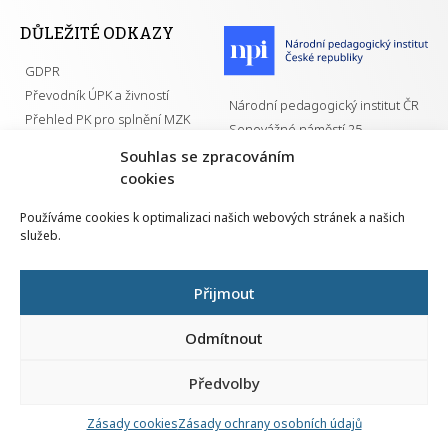
DŮLEŽITÉ ODKAZY
GDPR
Převodník ÚPK a živností
Národní pedagogický institut ČR
Přehled PK pro splnění MZK
Senovážné náměstí 25
110 00 Praha 1
Souhlas se zpracováním
cookies
Používáme cookies k optimalizaci našich webových stránek a našich
služeb.
Všechna práva vyhrazena | 2026
Přijmout
Odmítnout
Předvolby
Nahlá
chy
Zásady cookies
Zásady ochrany osobních údajů
Navrh