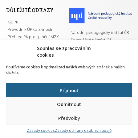
DŮLEŽITÉ ODKAZY
GDPR
Převodník ÚPK a živností
Národní pedagogický institut ČR
Přehled PK pro splnění MZK
Senovážné náměstí 25
110 00 Praha 1
Souhlas se zpracováním
cookies
Používáme cookies k optimalizaci našich webových stránek a našich
služeb.
Všechna práva vyhrazena | 2026
Přijmout
Odmítnout
Předvolby
Nahlá
chy
Zásady cookies
Zásady ochrany osobních údajů
Navrh