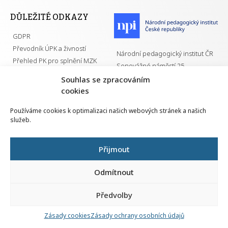
DŮLEŽITÉ ODKAZY
GDPR
Převodník ÚPK a živností
Národní pedagogický institut ČR
Přehled PK pro splnění MZK
Senovážné náměstí 25
110 00 Praha 1
Souhlas se zpracováním
cookies
Používáme cookies k optimalizaci našich webových stránek a našich
služeb.
Všechna práva vyhrazena | 2026
Přijmout
Odmítnout
Předvolby
Nahlá
chy
Zásady cookies
Zásady ochrany osobních údajů
Navrh