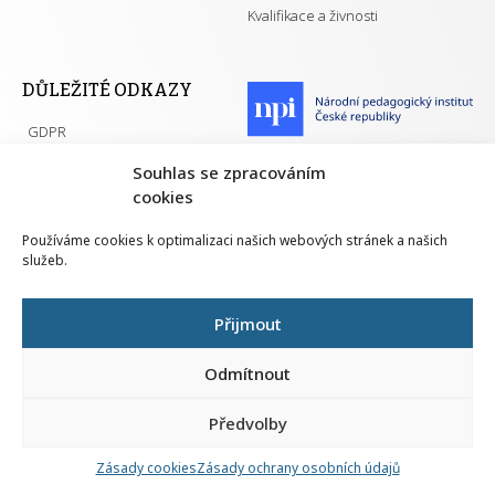
Kvalifikace a živnosti
DŮLEŽITÉ ODKAZY
GDPR
Převodník ÚPK a živností
Národní pedagogický institut ČR
Souhlas se zpracováním
Přehled PK pro splnění MZK
cookies
Senovážné náměstí 25
110 00 Praha 1
Používáme cookies k optimalizaci našich webových stránek a našich
služeb.
Přijmout
Všechna práva vyhrazena | 2026
Odmítnout
Předvolby
Nahlá
chy
Zásady cookies
Zásady ochrany osobních údajů
Navrh