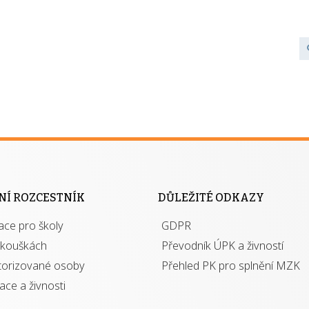
NÍ ROZCESTNÍK
DŮLEŽITÉ ODKAZY
ace pro školy
GDPR
zkouškách
Převodník ÚPK a živností
torizované osoby
Přehled PK pro splnění MZK
kace a živnosti