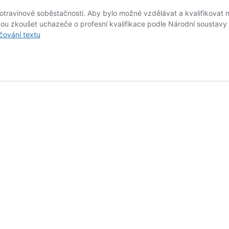
travinové soběstačnosti. Aby bylo možné vzdělávat a kvalifikovat no
u zkoušet uchazeče o profesní kvalifikace podle Národní soustavy k
Zootechnici
čování textu
z
praxe,
zúročte
své
zkušenosti
–
staňte
se
autorizovanou
osobou