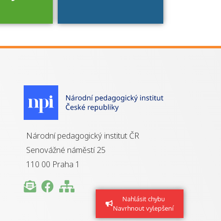
je to
zovaná
oba
ýhody má
kání
izace?
Národní pedagogický institut ČR
Senovážné náměstí 25
110 00 Praha 1
Nahlásit chybu
Navrhnout vylepšení