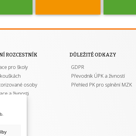
jako škola
Kdo 
 rámci
autori
soustavy
os
ací jisté
NÍ ROZCESTNÍK
DŮLEŽITÉ ODKAZY
a jaké v
y při
zís
ace pro školy
ávání
GDPR
autor
izací?
zkouškách
Převodník ÚPK a živností
torizované osoby
Přehled PK pro splnění MZK
kace a živnosti
b.
lby