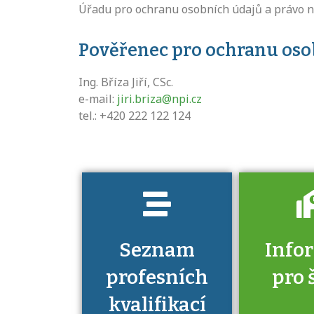
Úřadu pro ochranu osobních údajů a právo n
Projděte si
seznam
Pověřenec pro ochranu oso
profesních
kvalifikací. Víte,
Ing. Bříza Jiří, CSc.
jaké dovednosti
e-mail:
j
iri.briza@npi.cz
musíte pro danou
tel.: +420 222 122 124
kvalifikaci
prokázat?
Seznam
Info
profesních
pro 
kvalifikací