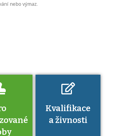
vání nebo výmaz.
U řady živností je
podmínkou k
jejímu získání
určitá kvalifikace.
Pro které toto
platí a kde si
znalosti a
dovednosti
nechat ověřit?
ro
Kvalifikace
izované
a živnosti
oby