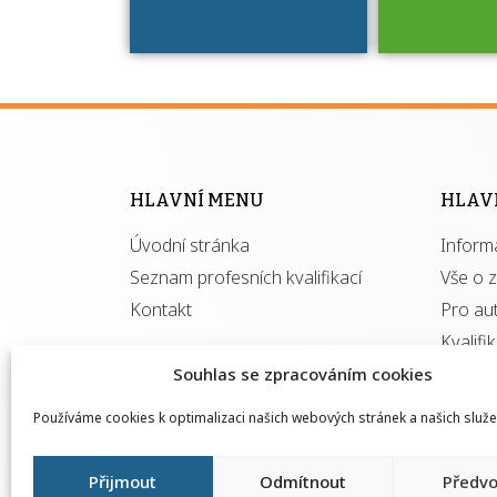
Víte, že 
máte v
Národní 
kvalifik
HLAVNÍ MENU
HLAV
výhod
Úvodní stránka
Inform
získ
autor
Seznam profesních kvalifikací
Vše o 
Kontakt
Pro au
Kvalifi
Souhlas se zpracováním cookies
Používáme cookies k optimalizaci našich webových stránek a našich služe
Přijmout
Odmítnout
Předvo