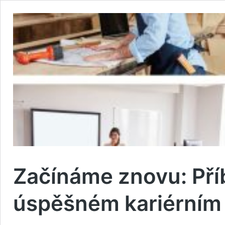
Začínáme znovu: Příb
úspěšném kariérním 