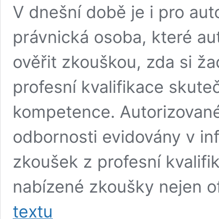
V dnešní době je i pro au
právnická osoba, které aut
ověřit zkouškou, zda si ža
profesní kvalifikace skut
kompetence. Autorizované
odbornosti evidovány v i
zkoušek z profesní kvalif
nabízené zkoušky nejen of
Marketing
textu
pro