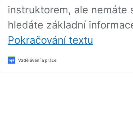
instruktorem, ale nemáte 
hledáte základní informac
Jak
Pokračování textu
se
stát
instruktorem/instruk
Vzdělávání a práce
dětského
plavání?