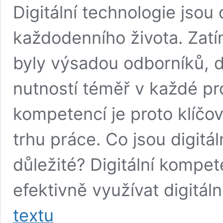
Digitální technologie jso
každodenního života. Zatí
byly výsadou odborníků, dn
nutností téměř v každé pro
kompetencí je proto klíčo
trhu práce. Co jsou digitá
důležité? Digitální kompe
efektivně využívat digitál
Digitální
textu
kompetence